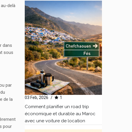
r au-delà
ur dans
at sous
 ou par
 du
03 Feb, 2026
/
1
e de la
Comment planifier un road trip
économique et durable au Maroc
ièrement
avec une voiture de location
s pour