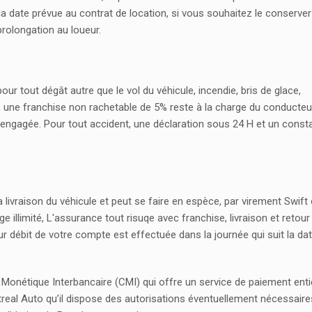
à la date prévue au contrat de location, si vous souhaitez le conserve
rolongation au loueur.
ur tout dégât autre que le vol du véhicule, incendie, bris de glace,
), une franchise non rachetable de 5% reste à la charge du conducte
it engagée. Pour tout accident, une déclaration sous 24 H et un const
a livraison du véhicule et peut se faire en espèce, par virement Swift
 illimité, L'assurance tout risuqe avec franchise, livraison et retour
ur débit de votre compte est effectuée dans la journée qui suit la dat
 Monétique Interbancaire (CMI) qui offre un service de paiement ent
eal Auto qu’il dispose des autorisations éventuellement nécessaire