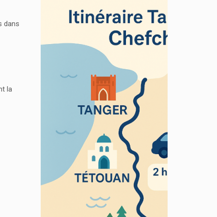
es dans
t la