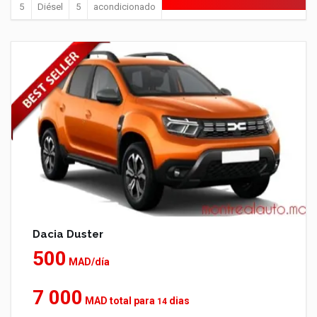
5
Diésel
5
acondicionado
Dacia Duster
500
MAD/día
7 000
MAD total para
dias
14