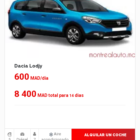
Dacia Lodjy
600
MAD/día
8 400
MAD total para
dias
14
Aire
ALQUILAR UN COCHE
5
Diésel
7
acondicionado