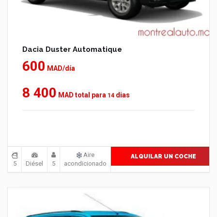
Dacia Duster Automatique
600
MAD/día
8 400
MAD total para
dias
14
Aire
ALQUILAR UN COCHE
5
Diésel
5
acondicionado