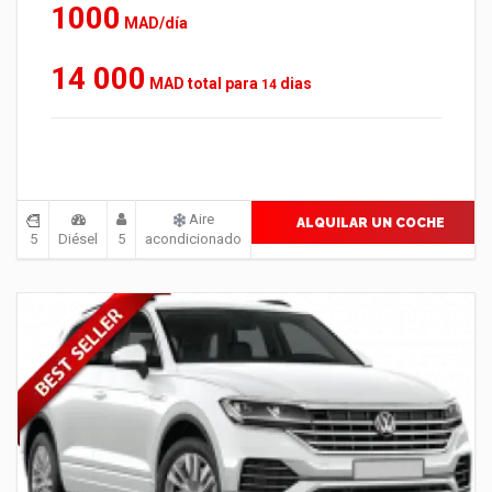
1000
MAD/día
14 000
MAD total para
dias
14
Aire
ALQUILAR UN COCHE
5
Diésel
5
acondicionado