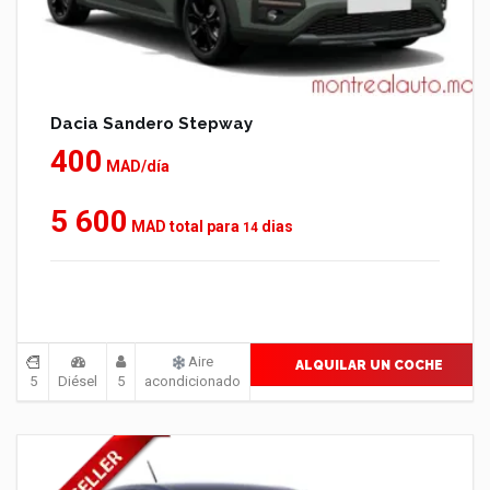
Dacia Sandero Stepway
400
MAD/día
5 600
MAD total para
dias
14
Aire
ALQUILAR UN COCHE
5
Diésel
5
acondicionado