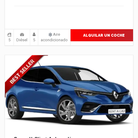
Aire
ALQUILAR UN COCHE
5
Diésel
5
acondicionado