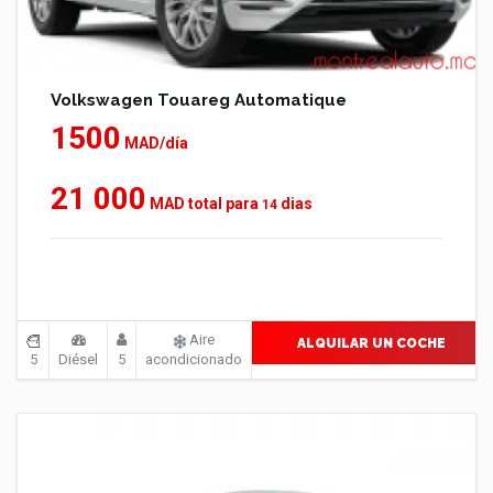
Volkswagen Touareg Automatique
1500
MAD/día
21 000
MAD total para
dias
14
Aire
ALQUILAR UN COCHE
5
Diésel
5
acondicionado