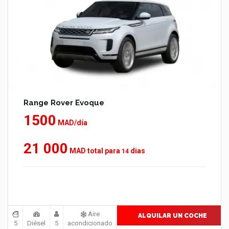
Range Rover Evoque
1500
MAD/día
21 000
MAD total para
dias
14
Aire
ALQUILAR UN COCHE
5
Diésel
5
acondicionado