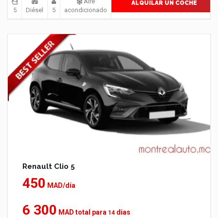
Aire
ALQUILAR UN COCHE
5
Diésel
5
acondicionado
Renault Clio 5
450
MAD/día
6 300
MAD total para
dias
14