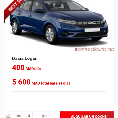
Dacia Logan
400
MAD/día
5 600
MAD total para
dias
14
Aire
ALQUILAR UN COCHE