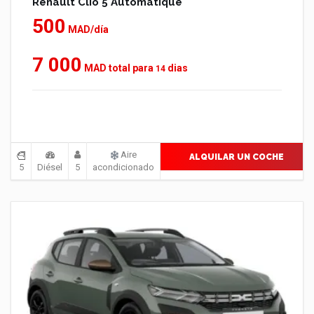
Renault Clio 5 Automatique
500
MAD/día
7 000
MAD total para
dias
14
Aire
ALQUILAR UN COCHE
5
Diésel
5
acondicionado