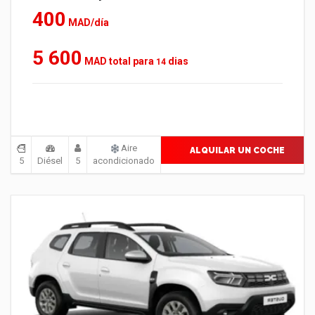
400
MAD/día
5 600
MAD total para
dias
14
Aire
ALQUILAR UN COCHE
5
Diésel
5
acondicionado