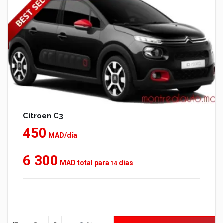
Citroen C3
450
MAD/día
6 300
MAD total para
dias
14