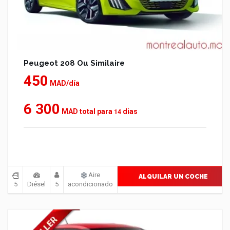
Peugeot 208 Ou Similaire
450
MAD/día
6 300
MAD total para
dias
14
Aire
ALQUILAR UN COCHE
5
Diésel
5
acondicionado