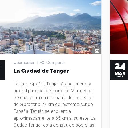
24
8
webmaster
|
Compartir
La Ciudad de Tánger
MAR
G
2020
Tánger español, Ṭanjah árabe, puerto y
ciudad principal del norte de Marruecos.
Se encuentra en una bahía del Estrecho
de Gibraltar a 27 km del extremo sur de
España; Tetuán se encuentra
aproximadamente a 65 km al sureste. La
Ciudad Tánger está construido sobre las