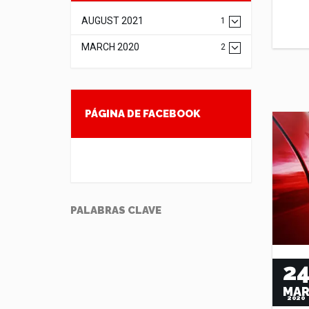
AUGUST 2021
1
MARCH 2020
2
PÁGINA DE FACEBOOK
PALABRAS CLAVE
2
MA
2020